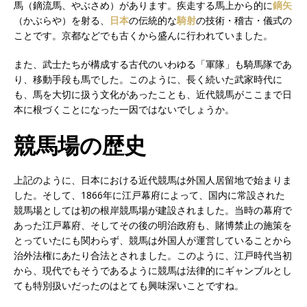
馬（鏑流馬、やぶさめ）があります。疾走する馬上から的に
鏑矢
（かぶらや）を射る、
日本
の伝統的な
騎射
の技術・稽古・儀式の
ことです。京都などでも古くから盛んに行われていました。
また、武士たちが構成する古代のいわゆる「軍隊」も騎馬隊であ
り、移動手段も馬でした。このように、長く続いた武家時代に
も、馬を大切に扱う文化があったことも、近代競馬がここまで日
本に根づくことになった一因ではないでしょうか。
競馬場の歴史
上記のように、日本における近代競馬は外国人居留地で始まりま
した。そして、1866年に江戸幕府によって、国内に常設された
競馬場としては初の根岸競馬場が建設されました。当時の幕府で
あった江戸幕府、そしてその後の明治政府も、賭博禁止の施策を
とっていたにも関わらず、競馬は外国人が運営していることから
治外法権にあたり合法とされました。このように、江戸時代当初
から、現代でもそうであるように競馬は法律的にギャンブルとし
ても特別扱いだったのはとても興味深いことですね。