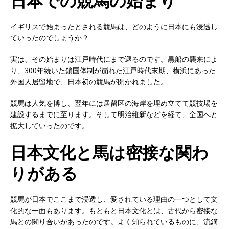
日本での競馬の始まり
イギリスで始まったとされる競馬は、どのように日本にも浸透し
ていったのでしょうか？
実は、その始まりは江戸時代にまで遡るのです。黒船の襲来によ
り、300年続いた鎖国体制が崩れた江戸時代末期、横浜にあった
外国人居留地で、日本初の競馬が開かれました。
競馬は人気を博し、翌年には居留区の海岸を埋め立てて競技場を
建設するまでに至ります。そして明治維新などを経て、全国へと
拡大していったのです。
日本文化と馬は密接な関わ
りがある
競馬が日本でここまで浸透し、愛されている理由の一つとして文
化的な一面もあります。もともと日本文化とは、古代から密接な
馬との関り合いがあったのです。よく知られているものに、流鏑